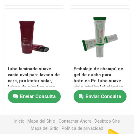
Recorrido por la fábrica
Control de calidad
Contacta con nosotros
tubo laminado suave
Embalaje de champú de
Solicitar una cita
vacío oval para lavado de
gel de ducha para
cara, protector solar,
hoteles Pe tubo suave
tubos de plástico para
viaje mini hotel plástico
Tubo cosmético
envases de cosméticos
tubo de compresión
Enviar Consulta
Enviar Consulta
vacío hotel champú y
condición
Tubo de compresión
Inicio
Mapa del Sitio
Contactar Ahora
Desktop Site
Mapa del Sitio
Política de privacidad
tubo cosmético vacío