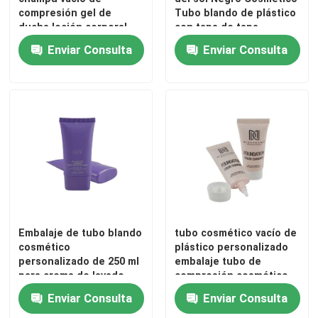
compresión gel de
Tubo blando de plástico
ducha loción corporal
con tapa de tapa
tubos cosméticos
Enviar Consulta
Enviar Consulta
embalaje tubo blando de
plástico
En casa
Embalaje de tubo blando
tubo cosmético vacío de
cosmético
plástico personalizado
personalizado de 250 ml
embalaje tubo de
Productos
para crema de lavado
compresión cosmético
corporal
Enviar Consulta
Enviar Consulta
Sobre nosotros