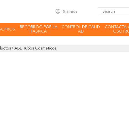
Spanish
RECORRIDO POR LA
CONTROL DE CALID
CONTACTA 
SOTROS
FÁBRICA
AD
OSOTR
ductos
ABL Tubos Cosméticos