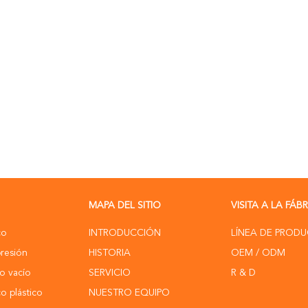
MAPA DEL SITIO
VISITA A LA FÁB
co
INTRODUCCIÓN
LÍNEA DE PROD
resión
HISTORIA
OEM / ODM
o vacío
SERVICIO
R & D
o plástico
NUESTRO EQUIPO