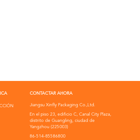
RICA
CONTACTAR AHORA
Jiangsu Xinfly Packaging Co.,Ltd.
UCCIÓN
En el piso 23, edificio C, Canal City Plaza,
distrito de Guangling, ciudad de
Yangzhou (225003)
86-514-85586800