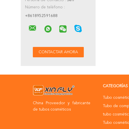
Persona de Contacto :
Jeff
Número de teléfono :
+8618952591688
CATEGORÍAS
Tubo cosméti
China Proveedor y fabricante
Tubo de comp
de tubos cosméticos
tubo cosmétic
Tubo cosmétic