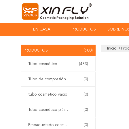
EN CASA
PRODUCTOS
SOBRE NO
Inicio
Pro
PRODUCTOS
(500)
Tubo cosmético
(433)
Tubo de compresión
(0)
tubo cosmético vacío
(0)
Tubo cosmético plástico
(0)
Empaquetado cosmético del tubo
(0)