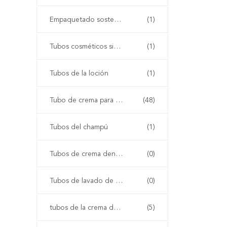
Empaquetado sostenible
(1)
Tubos cosméticos sin aire
(1)
Tubos de la loción
(1)
Tubo de crema para las manos
(48)
Tubos del champú
(1)
Tubos de crema dental
(0)
Tubos de lavado de cara
(0)
tubos de la crema del bb
(5)