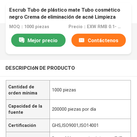
Escrub Tubo de plástico mate Tubo cosmético
negro Crema de eliminación de acné Limpieza
facial Crema para el cuidado de la piel Protector
MOQ：1000 piezas
Precio：EXW RMB 0.1- EXW RMB 5
solar Exprimir Flip C
Mejor precio
Contáctenos
DESCRIPCIóN DE PRODUCTO
Cantidad de
1000 piezas
orden mínima
Capacidad de la
200000 piezas por día
fuente
Certificación
GHS,ISO9001,ISO14001