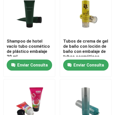
Shampoo de hotel
Tubos de crema de gel
vacío tubo cosmético
de baño con loción de
de plástico embalaje
baño con embalaje de
30 ml
tubos cosméticos
ecológicos
Enviar Consulta
Enviar Consulta
personalizados con
tapa de tapa
En casa
Productos
Sobre nosotros