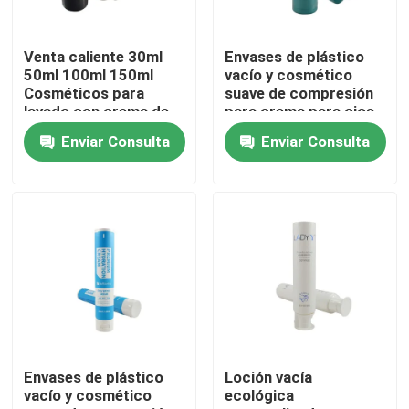
Recorrido por la fábrica
Venta caliente 30ml
Envases de plástico
50ml 100ml 150ml
vacío y cosmético
Cosméticos para
suave de compresión
Control de calidad
lavado con crema de
para crema para ojos
lavado Tubo blando
Enviar Consulta
Enviar Consulta
para loción corporal
crema para manos
Contacta con nosotros
Tubo cosmético
Solicitar una cita
Tubo cosmético
Tubo de compresión
Envases de plástico
Loción vacía
vacío y cosmético
ecológica
tubo cosmético vacío