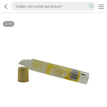
2
/
6