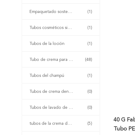
Empaquetado sostenible
(1)
Tubos cosméticos sin aire
(1)
Tubos de la loción
(1)
Tubo de crema para las manos
(48)
Tubos del champú
(1)
Tubos de crema dental
(0)
Tubos de lavado de cara
(0)
40 G Fa
tubos de la crema del bb
(5)
Tubo PE