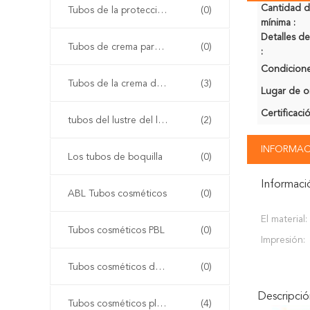
Cantidad 
Tubos de la protección solar
(0)
mínima :
Detalles 
Tubos de crema para el rostro
(0)
:
Condicione
Tubos de la crema del ojo
(3)
Lugar de o
Certificaci
tubos del lustre del labio
(2)
INFORMAC
Los tubos de boquilla
(0)
Informaci
ABL Tubos cosméticos
(0)
El material:
Tubos cosméticos PBL
(0)
Impresión:
Tubos cosméticos de aluminio
(0)
Descripci
Tubos cosméticos plásticos de la polimerización en cadena
(4)