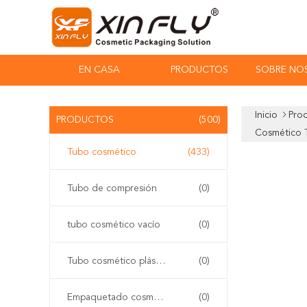
EN CASA
PRODUCTOS
SOBRE NO
Inicio
Pro
PRODUCTOS
(500)
Cosmético 
Tubo cosmético
(433)
Tubo de compresión
(0)
tubo cosmético vacío
(0)
Tubo cosmético plástico
(0)
Empaquetado cosmético del tubo
(0)