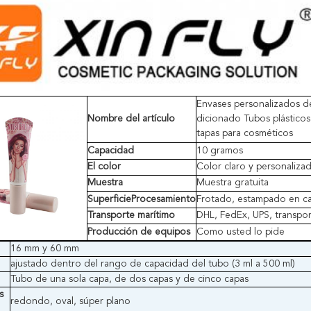
Envases personalizados d
Nombre del artículo
dicionado Tubos plásticos
tapas para cosméticos
Capacidad
10 gramos
El color
Color claro y personaliza
Muestra
Muestra gratuita
Superficie
Procesamiento
Frotado, estampado en cal
Transporte marítimo
DHL, FedEx, UPS, transpor
Producción de equipos
Como usted lo pide
16 mm y 60 mm
ajustado dentro del rango de capacidad del tubo (3 ml a 500 ml)
Tubo de una sola capa, de dos capas y de cinco capas
s
redondo, oval, súper plano