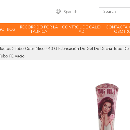
Spanish
RECORRIDO POR LA
CONTROL DE CALID
CONTACTA 
SOTROS
FÁBRICA
AD
OSOTR
ductos
Tubo Cosmético
40 G Fabricación De Gel De Ducha Tubo De 
Tubo PE Vacío