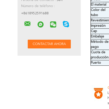
Persona de Contacto :
Jeff
El material
Número de teléfono :
Color del
+8618952591688
tubo
Revestimie
Impresión
Cap
Embalaje
Método de
pago
Cuota de
producción
Puerto