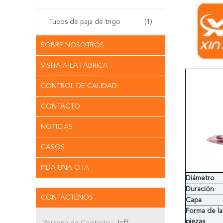
Tubos de paja de trigo
(1)
SOBRE NOSOTROS
VISITA A LA FÁBRICA
CONTROL DE CALIDAD
CONTACTO
NOTICIAS
CASOS
PIDA UNA CITA
Diámetro
Duración
CONTÁCTENOS
Capa
Forma de la
piezas