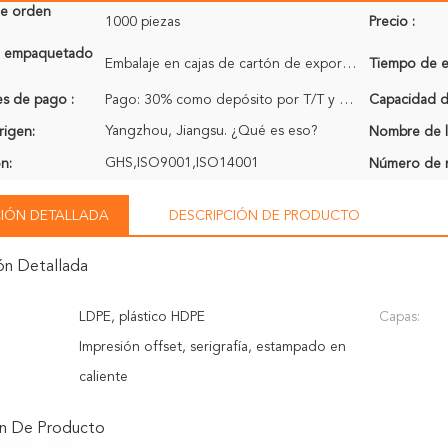
de orden
1000 piezas
Precio :
de empaquetado
Embalaje en cajas de cartón de exportación
Tiempo de e
s de pago :
Pago: 30% como depósito por T/T y el saldo 70% pagado en la copia del recibo de B/L
Capacidad de
Yangzhou, Jiangsu. ¿Qué es eso?
rigen:
Nombre de l
GHS,ISO9001,ISO14001
ón:
Número de 
IÓN DETALLADA
DESCRIPCIÓN DE PRODUCTO
ón Detallada
LDPE, plástico HDPE
Capas:
Impresión offset, serigrafía, estampado en
caliente
ón De Producto