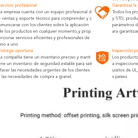
Servicio profesional
Garantizar la
La empresa cuenta con un equipo profesional d
Todos los pr
e ventas y soporte técnico para comprender y c
y STD, produ
omunicarse con los clientes sobre la aplicación
parámetros 
de los productos en cualquier momento,y prop
ara garantiza
orcionar servicios eficientes y profesionales de
uno a uno
Entrega oportuna
Inspección p
La compañía tiene un inventario preciso y manti
Los producto
ene un inventario de seguridad estable para sati
a inspeccion
sfacer las necesidades urgentes de los clientes
uisitos de U
y las necesidades de compra a granel.
s países