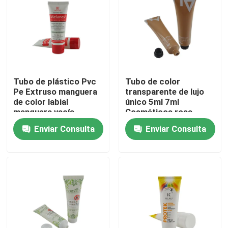
Tubo de plástico Pvc
Tubo de color
Pe Extruso manguera
transparente de lujo
de color labial
único 5ml 7ml
manguera vacía
Cosméticos rosa
embalaje de manguera
manguera de lápiz
Enviar Consulta
Enviar Consulta
Cosméticos
labial tubo PE con
personalizados loción
logotipo
recipiente de tubo
Inicio
Sobre nosotros
Contactos