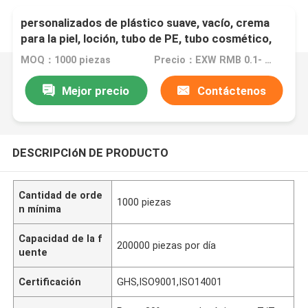
OEM/ODM Fabricante de productos
personalizados de plástico suave, vacío, crema
para la piel, loción, tubo de PE, tubo cosmético,
embalaje de tubos compuestos
MOQ：1000 piezas
Precio：EXW RMB 0.1- EXW RMB 5
Mejor precio
Contáctenos
DESCRIPCIóN DE PRODUCTO
Cantidad de orde
1000 piezas
n mínima
Capacidad de la f
200000 piezas por día
uente
Certificación
GHS,ISO9001,ISO14001