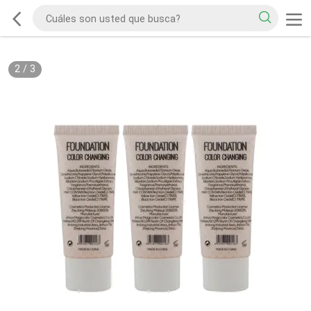
2
/
3