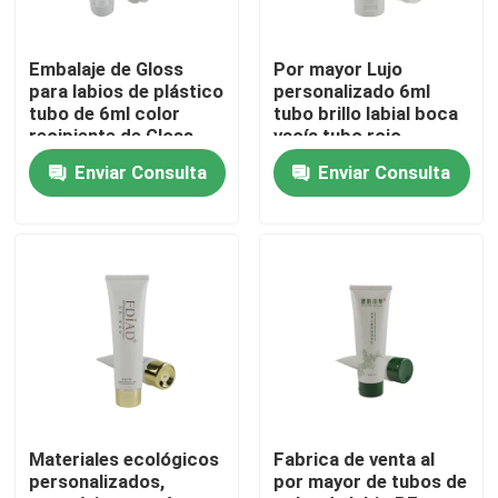
Productos
Embalaje de Gloss
Por mayor Lujo
para labios de plástico
personalizado 6ml
tubo de 6ml color
tubo brillo labial boca
Tubo cosmético
recipiente de Gloss
vacía tubo rojo
para labios vacío tubo
envasado cosmético
Enviar Consulta
Enviar Consulta
de Gloss para labios
recipiente tubo brillo
con su logotipo
labial
Tubo de compresión
tubo cosmético vacío
Tubo cosmético plástico
Empaquetado cosmético del tubo
Materiales ecológicos
Fabrica de venta al
personalizados,
por mayor de tubos de
Empaquetado sostenible