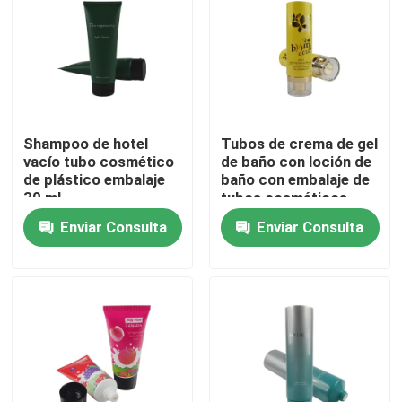
Shampoo de hotel
Tubos de crema de gel
vacío tubo cosmético
de baño con loción de
de plástico embalaje
baño con embalaje de
30 ml
tubos cosméticos
ecológicos
Enviar Consulta
Enviar Consulta
personalizados con
tapa de tapa
En casa
Productos
Sobre nosotros