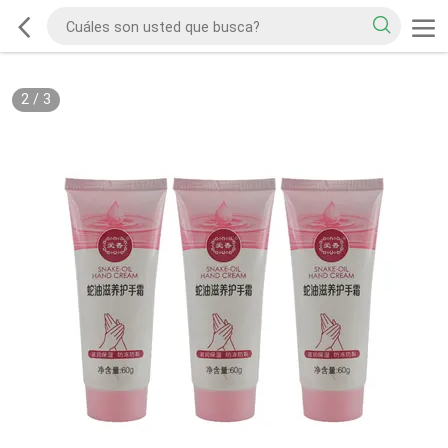
2
/
3