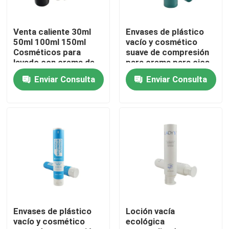
Recorrido por la fábrica
Venta caliente 30ml
Envases de plástico
50ml 100ml 150ml
vacío y cosmético
Cosméticos para
suave de compresión
Control de calidad
lavado con crema de
para crema para ojos
lavado Tubo blando
Enviar Consulta
Enviar Consulta
para loción corporal
crema para manos
Contacta con nosotros
Tubo cosmético
Solicitar una cita
Tubo cosmético
Tubo de compresión
Envases de plástico
Loción vacía
vacío y cosmético
ecológica
tubo cosmético vacío