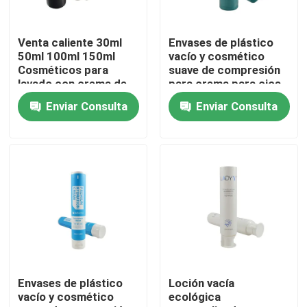
Recorrido por la fábrica
Venta caliente 30ml
Envases de plástico
50ml 100ml 150ml
vacío y cosmético
Cosméticos para
suave de compresión
Control de calidad
lavado con crema de
para crema para ojos
lavado Tubo blando
Enviar Consulta
Enviar Consulta
para loción corporal
crema para manos
Contacta con nosotros
Tubo cosmético
Solicitar una cita
Tubo cosmético
Tubo de compresión
Envases de plástico
Loción vacía
vacío y cosmético
ecológica
tubo cosmético vacío