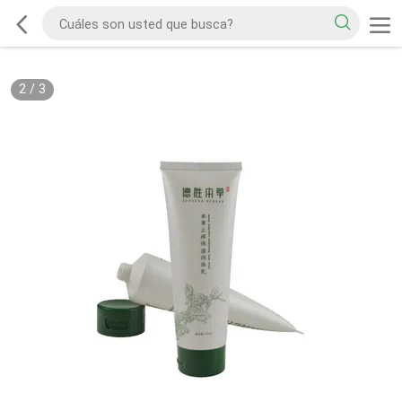
2
/
3