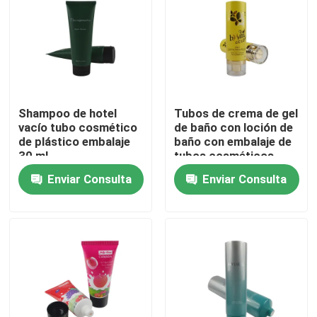
Shampoo de hotel
Tubos de crema de gel
vacío tubo cosmético
de baño con loción de
de plástico embalaje
baño con embalaje de
30 ml
tubos cosméticos
ecológicos
Enviar Consulta
Enviar Consulta
personalizados con
tapa de tapa
En casa
Productos
Sobre nosotros