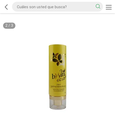
2
/
3