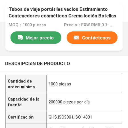
Tubos de viaje portátiles vacíos Estiramiento
Contenedores cosméticos Crema loción Botellas
de plástico Bálsamo labial manguera Gloss labial
MOQ：1000 piezas
Precio：EXW RMB 0.1- EXW RMB 5
tubo 10ML 5
Mejor precio
Contáctenos
DESCRIPCIóN DE PRODUCTO
Cantidad de
1000 piezas
orden mínima
Capacidad de la
200000 piezas por día
fuente
Certificación
GHS,ISO9001,ISO14001