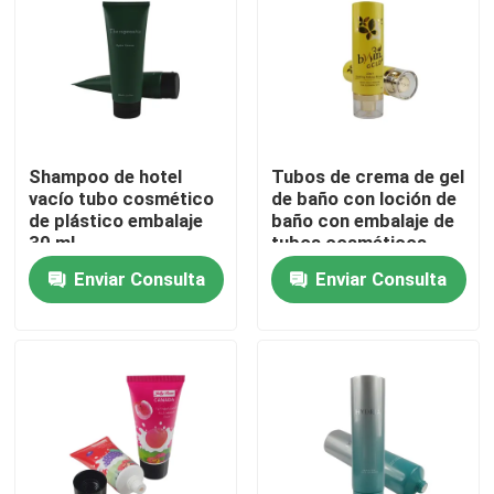
Shampoo de hotel
Tubos de crema de gel
vacío tubo cosmético
de baño con loción de
de plástico embalaje
baño con embalaje de
30 ml
tubos cosméticos
ecológicos
Enviar Consulta
Enviar Consulta
personalizados con
tapa de tapa
En casa
Productos
Sobre nosotros