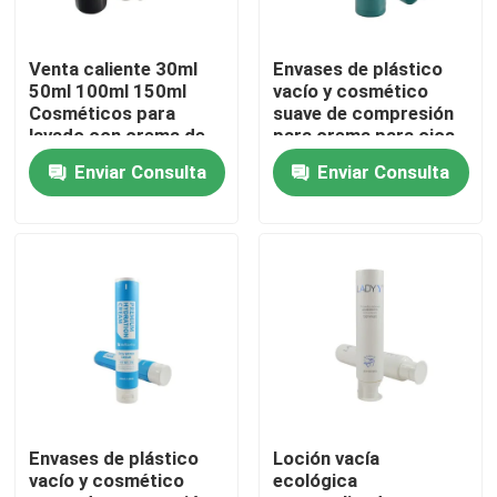
Recorrido por la fábrica
Venta caliente 30ml
Envases de plástico
50ml 100ml 150ml
vacío y cosmético
Cosméticos para
suave de compresión
Control de calidad
lavado con crema de
para crema para ojos
lavado Tubo blando
Enviar Consulta
Enviar Consulta
para loción corporal
crema para manos
Contacta con nosotros
Tubo cosmético
Solicitar una cita
Tubo cosmético
Tubo de compresión
Envases de plástico
Loción vacía
vacío y cosmético
ecológica
tubo cosmético vacío