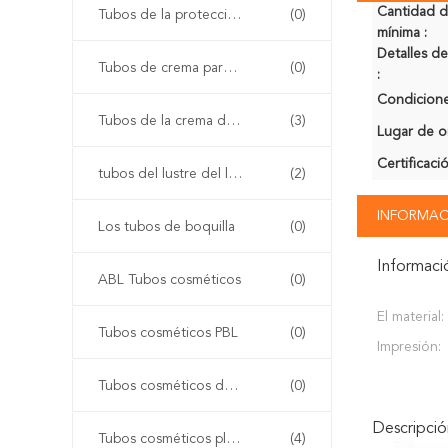
Cantidad 
Tubos de la protección solar
(0)
mínima :
Detalles 
Tubos de crema para el rostro
(0)
:
Condicione
Tubos de la crema del ojo
(3)
Lugar de o
Certificaci
tubos del lustre del labio
(2)
INFORMAC
Los tubos de boquilla
(0)
Informaci
ABL Tubos cosméticos
(0)
El material:
Tubos cosméticos PBL
(0)
Impresión:
Tubos cosméticos de aluminio
(0)
Descripci
Tubos cosméticos plásticos de la polimerización en cadena
(4)