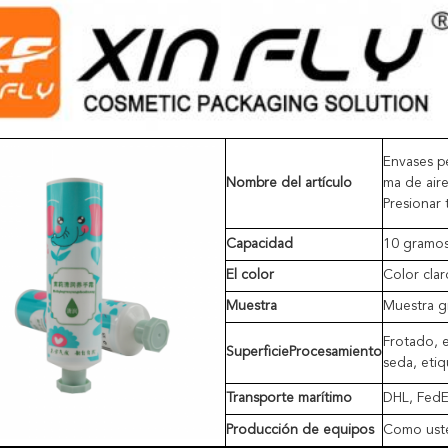
Envases p
Nombre del artículo
ma de aire
Presionar
Capacidad
10 gramo
El color
Color clar
Muestra
Muestra gr
Frotado, e
Superficie
Procesamiento
seda, etiq
Transporte marítimo
DHL, FedEx
Producción de equipos
Como uste