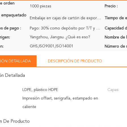
de orden
1000 piezas
Precio :
de empaquetado
Embalaje en cajas de cartón de exportación
Tiempo de e
s de pago :
Pago: 30% como depósito por T/T y el saldo 70% pagado en la copia del recibo de B/L
Capacidad de
Yangzhou, Jiangsu. ¿Qué es eso?
rigen:
Nombre de l
GHS,ISO9001,ISO14001
ón:
Número de 
IÓN DETALLADA
DESCRIPCIÓN DE PRODUCTO
ón Detallada
LDPE, plástico HDPE
Capas:
Impresión offset, serigrafía, estampado en
caliente
ón De Producto