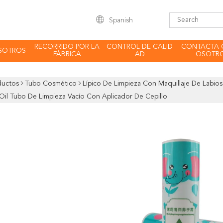
Spanish
RECORRIDO POR LA
CONTROL DE CALID
CONTACTA 
SOTROS
FÁBRICA
AD
OSOTR
ductos
Tubo Cosmético
Lípico De Limpieza Con Maquillaje De Labio
 Oil Tubo De Limpieza Vacío Con Aplicador De Cepillo