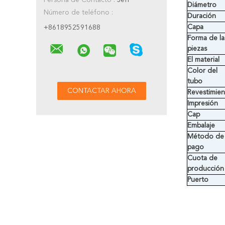
Persona de Contacto :
Jeff
Diámetro
Número de teléfono :
Duración
Capa
+8618952591688
Forma de la
piezas
El material
Color del
tubo
Revestimie
Impresión
Cap
Embalaje
Método de
pago
Cuota de
producción
Puerto