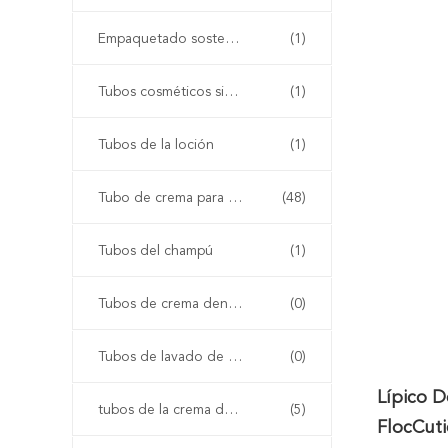
Empaquetado sostenible
(1)
Tubos cosméticos sin aire
(1)
Tubos de la loción
(1)
Tubo de crema para las manos
(48)
Tubos del champú
(1)
Tubos de crema dental
(0)
Tubos de lavado de cara
(0)
Lípico D
tubos de la crema del bb
(5)
FlocCuti