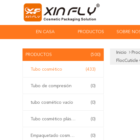
EN CASA
PRODUCTOS
SOBRE NO
Inicio
Pro
PRODUCTOS
(500)
FlocCuticle
Tubo cosmético
(433)
Tubo de compresión
(0)
tubo cosmético vacío
(0)
Tubo cosmético plástico
(0)
Empaquetado cosmético del tubo
(0)