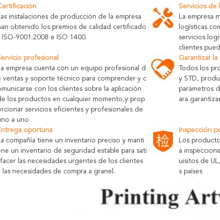
Certificación
Servicios de 
Las instalaciones de producción de la empresa
La empresa m
han obtenido los premios de calidad certificado
logísticas c
s ISO-9001:2008 e ISO 1400.
servicios log
clientes pue
Servicio profesional
Garantizar la
La empresa cuenta con un equipo profesional d
Todos los pr
e ventas y soporte técnico para comprender y c
y STD, produ
omunicarse con los clientes sobre la aplicación
parámetros 
de los productos en cualquier momento,y prop
ara garantiza
orcionar servicios eficientes y profesionales de
uno a uno
Entrega oportuna
Inspección p
La compañía tiene un inventario preciso y manti
Los producto
ene un inventario de seguridad estable para sati
a inspeccion
sfacer las necesidades urgentes de los clientes
uisitos de U
y las necesidades de compra a granel.
s países