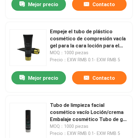
Mejor precio
Contacto
Empeje el tubo de plástico
cosmético de compresión vacía
gel para la cara loción para el
cuerpo crema para las manos PE
MOQ：1000 piezas
compresión de impresión de
Precio：EXW RMB 0.1- EXW RMB 5
tubo de embalaje flip top
Mejor precio
Contacto
Tubo de limpieza facial
cosmético vacío Loción/crema
Embalaje cosmético Tubo de gel
blando para el proveedor de
MOQ：1000 piezas
crema
Precio：EXW RMB 0.1- EXW RMB 5