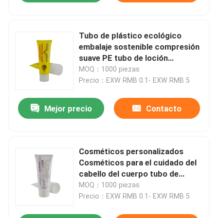
Tubo de plástico ecológico
embalaje sostenible compresión
suave PE tubo de loción
cosmética de plástico para la
MOQ：1000 piezas
crema de mano
Precio：EXW RMB 0.1- EXW RMB 5
Mejor precio
Contacto
Cosméticos personalizados
Cosméticos para el cuidado del
cabello del cuerpo tubo de
loción vacío tubo de espuma de
MOQ：1000 piezas
gel UV tubo blando
Precio：EXW RMB 0.1- EXW RMB 5