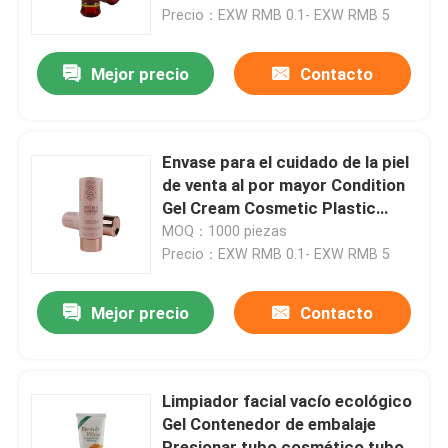
para las manos Tubos suaves de
Precio：EXW RMB 0.1- EXW RMB 5
gel de ducha
Recorrido por la fábrica
Mejor precio
Contacto
Control de calidad
Envase para el cuidado de la piel
Contacta con nosotros
de venta al por mayor Condition
Gel Cream Cosmetic Plastic
Tube With Screw Flip Top Cap
MOQ：1000 piezas
Solicitar una cita
Precio：EXW RMB 0.1- EXW RMB 5
Tubo cosmético
Mejor precio
Contacto
Tubo de compresión
Limpiador facial vacío ecológico
Gel Contenedor de embalaje
tubo cosmético vacío
Presionar tubo cosmético tubo