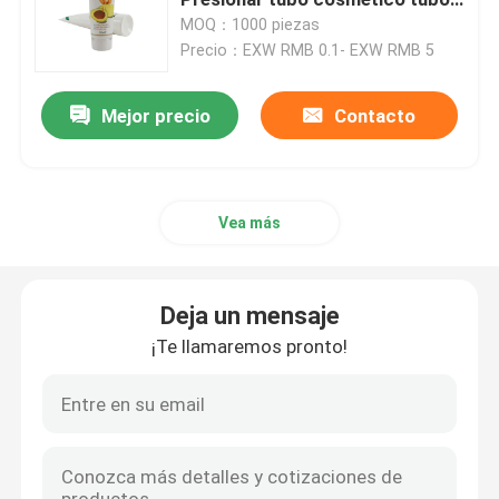
de embalaje cosmético blando
MOQ：1000 piezas
Precio：EXW RMB 0.1- EXW RMB 5
Tubo cosmético plástico
Mejor precio
Contacto
Empaquetado cosmético del tubo
Empaquetado sostenible
Vea más
Tubos cosméticos sin aire
Deja un mensaje
Tubos de la loción
¡Te llamaremos pronto!
Tubo de crema para las manos
Tubos del champú