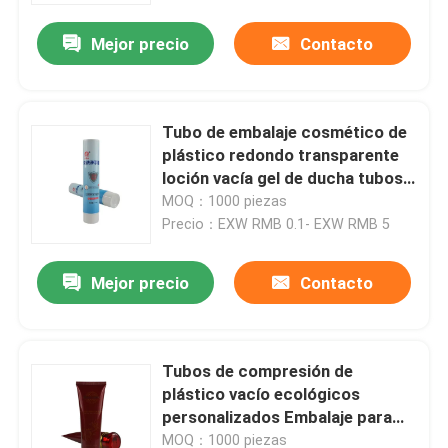
Mejor precio
Contacto
Tubo de embalaje cosmético de
plástico redondo transparente
loción vacía gel de ducha tubos
personales con tapa de doble
MOQ：1000 piezas
transparente
Precio：EXW RMB 0.1- EXW RMB 5
Mejor precio
Contacto
En casa
Tubos de compresión de
Productos
plástico vacío ecológicos
personalizados Embalaje para
cosméticos Tubos de loción
Sobre nosotros
MOQ：1000 piezas