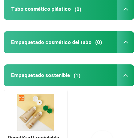
Tubo cosmético plástico
(0)
Los tubos de boquilla
ABL Tubos cosméticos
Empaquetado cosmético del tubo
(0)
Tubos cosméticos PBL
Tubos cosméticos de aluminio
Empaquetado sostenible
(1)
Tubos cosméticos plásticos de la polimerización en 
Tubos de paja de trigo
Papel Kraft reciclable