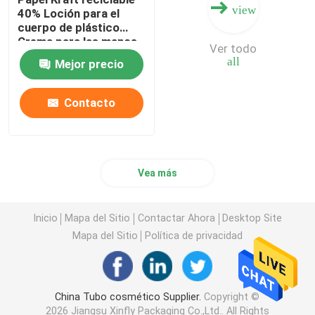
view
40% Loción para el
cuerpo de plástico
Crema para las manos
Ver todo
Cosméticos Tubos
all
Mejor precio
blandos
Biodegradables Tubos
de compresión
Contacto
Embalaje
Vea más
Inicio
Mapa del Sitio
Contactar Ahora
Desktop Site
Mapa del Sitio
Política de privacidad
China Tubo cosmético Supplier.
Copyright ©
2026 Jiangsu Xinfly Packaging Co.,Ltd.. All Rights