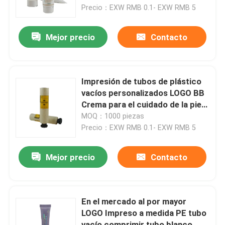
la piel Presionar tubos
Precio：EXW RMB 0.1- EXW RMB 5
cosméticos con tapas para
Recorrido por la fábrica
cosméticos
Mejor precio
Contacto
Control de calidad
Impresión de tubos de plástico
Contacta con nosotros
vacíos personalizados LOGO BB
Crema para el cuidado de la piel
Crema facial Loción Cosméticos
MOQ：1000 piezas
Solicitar una cita
Embalaje de tubos de
Precio：EXW RMB 0.1- EXW RMB 5
compresión
Tubo cosmético
Mejor precio
Contacto
Tubo de compresión
En el mercado al por mayor
LOGO Impreso a medida PE tubo
tubo cosmético vacío
vacío comprimir tubo blanco