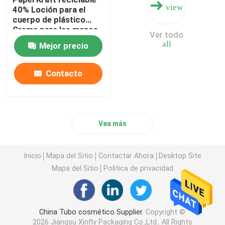
view
40% Loción para el
cuerpo de plástico
Crema para las manos
Ver todo
Cosméticos Tubos
all
Mejor precio
blandos
Biodegradables Tubos
de compresión
Contacto
Embalaje
Vea más
Inicio
Mapa del Sitio
Contactar Ahora
Desktop Site
Mapa del Sitio
Política de privacidad
China Tubo cosmético Supplier.
Copyright ©
2026 Jiangsu Xinfly Packaging Co.,Ltd.. All Rights