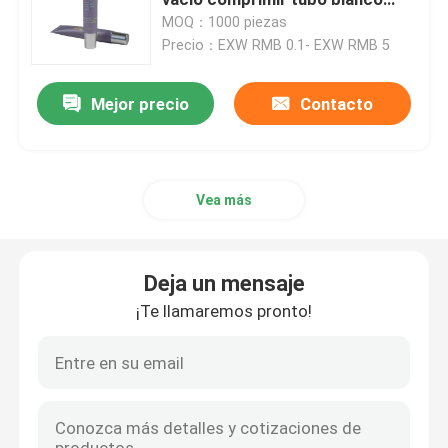
negro tubo de clínquer
MOQ：1000 piezas
cosmético para el cuidado de la
Precio：EXW RMB 0.1- EXW RMB 5
Tubo cosmético plástico
piel loción de rostro fue
Mejor precio
Contacto
Empaquetado cosmético del tubo
Empaquetado sostenible
Vea más
Tubos cosméticos sin aire
Deja un mensaje
Tubos de la loción
¡Te llamaremos pronto!
Tubo de crema para las manos
Tubos del champú