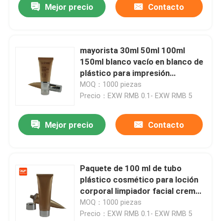
Mejor precio
Contacto
mayorista 30ml 50ml 100ml
150ml blanco vacío en blanco de
plástico para impresión
cosmética para cuidado de la
MOQ：1000 piezas
piel y limpieza facial tubo con
Precio：EXW RMB 0.1- EXW RMB 5
flip to
Mejor precio
Contacto
Paquete de 100 ml de tubo
plástico cosmético para loción
corporal limpiador facial crema
para manos tubo plateado
MOQ：1000 piezas
Precio：EXW RMB 0.1- EXW RMB 5