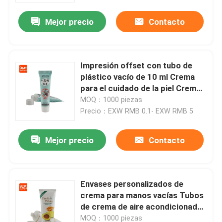
Mejor precio
Contacto
Impresión offset con tubo de
plástico vacío de 10 ml Crema
para el cuidado de la piel Crema
facial Loción Cosméticos
MOQ：1000 piezas
Embalaje con tubo de
Precio：EXW RMB 0.1- EXW RMB 5
compresión
Mejor precio
Contacto
En casa
Envases personalizados de
Productos
crema para manos vacías Tubos
de crema de aire acondicionado
Tubos plásticos para cuidado de
Sobre nosotros
MOQ：1000 piezas