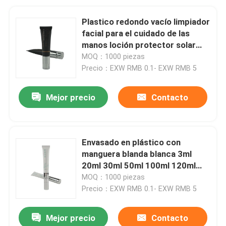
Plastico redondo vacío limpiador
facial para el cuidado de las
manos loción protector solar
tubo de embalaje con tapa de
MOQ：1000 piezas
tapa
Precio：EXW RMB 0.1- EXW RMB 5
Mejor precio
Contacto
Envasado en plástico con
manguera blanda blanca 3ml
20ml 30ml 50ml 100ml 120ml
150ml 200ml tubo cosmético
MOQ：1000 piezas
vacío en stock
Precio：EXW RMB 0.1- EXW RMB 5
Mejor precio
Contacto