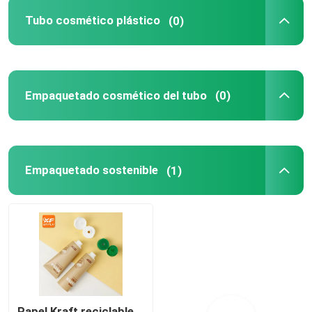
Tubo cosmético plástico
(0)
Los tubos de boquilla
ABL Tubos cosméticos
Empaquetado cosmético del tubo
(0)
Tubos cosméticos PBL
Tubos cosméticos de aluminio
Empaquetado sostenible
(1)
Tubos cosméticos plásticos de la polimerización en 
Tubos de paja de trigo
Papel Kraft reciclable