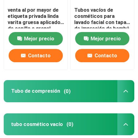
venta al por mayor de
Tubos vacíos de
Tubos de crema dental
etiqueta privada linda
cosméticos para
varita gruesa aplicador
lavado facial con tapa
de cepillo a granel
de impresión de bambú
Tubos de lavado de cara
varita vacía tubos de
Mejor precio
Mejor precio
brillo labial con
logotipo personalizado
tubos de la crema del bb
Contacto
Contacto
Tubos de la protección solar
Tubo de compresión
(0)
Tubos de crema para el rostro
Tubos de la crema del ojo
tubo cosmético vacío
(0)
tubos del lustre del labio