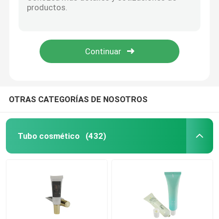
Tubo de plástico blando 20ml30ml40ml50ml extrudido tubo vacío protector solar cosméticos embalaje loción de PE aceite esencial tubo
Loción de masaje de tubo PE personalizada limpiador de aloe envasado vacío envasado de cosméticos extrusión tubo de plástico laminado
Tubo cosmético plástico
Loción de masaje de tubo 20g30g40gPE limpiador de aloe envasado vacío recipiente de embalaje cosméticos tubo de plástico laminado
tubo de compresión de plástico suave aire protector solar crema para el cuidado de la piel loción tubo de cosméticos embalaje tubo de PE laminado 40ml60ml80ml10
Empaquetado cosmético del tubo
OEM/ODM 30g50g80g100g tubo laminado esencia de protector solar personalizado cuidado de la piel crema tubo de cosméticos embalaje de plástico PE tu
Loción de masaje con tubo de PE personalizada BB cuidado de la piel protector solar envasado vacío envasado cosméticos exprimir plástico laminado
Empaquetado sostenible
100 ml 150 ml 200 ml 250 ml crema solar personalizada loción de compresión de plástico ABL cosméticos embalaje tubo blando
OTRAS CATEGORÍAS DE NOSOTROS
Fabrica personalizada OEM/ODM 30ml60ml crema solar loción masaje aceite esencial exprimir plástico PE tubo cosmético paquete
Tubos cosméticos sin aire
Fabrica personalizada OEM/ODM crema para el cuidado de la piel loción de masaje aceite esencial líquido de extrusión plástico tubo de PE paquete cosmético
Tubo cosmético
(432)
Tubos de la loción
Tubo de crema para las manos
Tubos del champú