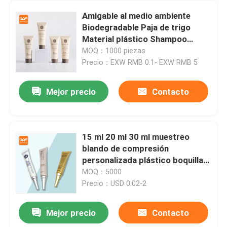
Amigable al medio ambiente
Biodegradable Paja de trigo
Material plástico Shampoo
Tubos cosméticos Embalaje a
MOQ：1000 piezas
bajo precio
Precio：EXW RMB 0.1- EXW RMB 5
Mejor precio
Contacto
15 ml 20 ml 30 ml muestreo
blando de compresión
personalizada plástico boquilla
larga suero para ojos crema
MOQ：5000
cosmética tubo con tapa de
Precio：USD 0.02-2
revestimiento
Mejor precio
Contacto