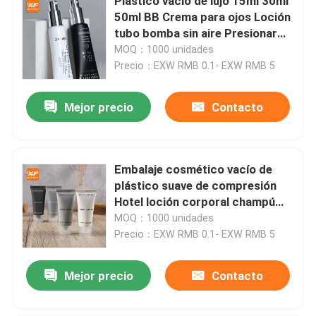
Plastico vacío de lujo 15ml 30ml
50ml BB Crema para ojos Loción
tubo bomba sin aire Presionar
caña de azúcar Tubos
MOQ：1000 unidades
cosméticos de tacto suave
Precio：EXW RMB 0.1- EXW RMB 5
Mejor precio
Contacto
Embalaje cosmético vacío de
plástico suave de compresión
Hotel loción corporal champú
acondicionador de lavadora del
MOQ：1000 unidades
cuerpo tubo de juego
Precio：EXW RMB 0.1- EXW RMB 5
Mejor precio
Contacto