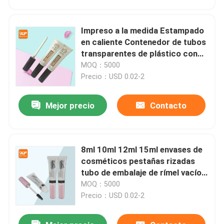
Impreso a la medida Estampado
en caliente Contenedor de tubos
transparentes de plástico con
brillo labial vacío Tubos de
MOQ：5000
compresión suaves con brillo
Precio：USD 0.02-2
labial con varilla
Mejor precio
Contacto
8ml 10ml 12ml 15ml envases de
En casa
cosméticos pestañas rizadas
tubo de embalaje de rímel vacío
con varita de cepillo de rímel
MOQ：5000
Productos
Precio：USD 0.02-2
Sobre nosotros