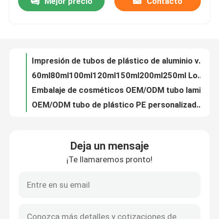
Mejor precio
Contacto
Recorrido por la fábrica
Control de calidad
Impresión de tubos de plástico de aluminio vacío personalizado LOGO Crema de baño de cara Crema de lavado de cara Loción Cosméticos Embalaje de tubos de compresión
60ml80ml100ml120ml150ml200ml250ml Loción para el cuidado de la piel Presionar Aluminio Plástico Tubo laminado PE Tubo Cosmético Embalaje OE
Contacta con nosotros
Embalaje de cosméticos OEM/ODM tubo laminado de plástico PE tubo de loción tubo de crema de hamd 5ml10ml15ml 20ml
OEM/ODM tubo de plástico PE personalizado20ml 30ml 60ml 80ml crema cosmética para ojos BB crema de aceite esencial tubo de embalaje con nariz larga
tubo de exfoliante cosmético biodegradable blanco a medida champú solar plástico crema para manos negra cilindro de cuidado de la piel tubos mate
Solicitar una cita
Fabrica de 20ml30ml40ml50ml60ml tubos transparentes de PE tubos de plástico para protección del medio ambiente
Deja un mensaje
Tubo cosmético laminado Masaje ecológico Loción vacía Tubo de vacío Embalaje Tubo de plástico de aluminio con bomba
Tubo cosmético
¡Te llamaremos pronto!
OEM/ODM 20ml30ml40ml50ml tubo de plástico PE vacío recipiente negro limpiador para el cuidado de la piel loción de aceite esencial tubo de embalaje
OEM/ODM 100ml150ml200ml250ml tubos vacíos de loción cosmética BB crema champú cuidado de la piel embalaje de tubos de plástico
Tubo de compresión
Tubo de compresión de plástico blando Tubo vacío Crema solar Embalaje cosmético Loción de PE Tubo de aceite esencial fabricante
Tubo de plástico blando vacío tubo líquido hidratante de aloe protector solar cosméticos embalaje loción de PE aceite esencial tubo
tubo cosmético vacío