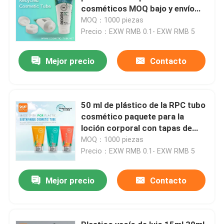
cosméticos MOQ bajo y envío
rápido en todo el mundo
MOQ：1000 piezas
Precio：EXW RMB 0.1- EXW RMB 5
Mejor precio
Contacto
50 ml de plástico de la RPC tubo
cosmético paquete para la
loción corporal con tapas de
doble para el limpiador facial y el
MOQ：1000 piezas
tubo de crema para manos
Precio：EXW RMB 0.1- EXW RMB 5
Mejor precio
Contacto