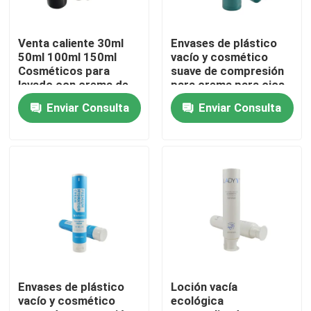
Recorrido por la fábrica
Venta caliente 30ml
Envases de plástico
50ml 100ml 150ml
vacío y cosmético
Cosméticos para
suave de compresión
Control de calidad
lavado con crema de
para crema para ojos
lavado Tubo blando
Enviar Consulta
Enviar Consulta
para loción corporal
crema para manos
Contacta con nosotros
Tubo cosmético
Solicitar una cita
Tubo cosmético
Tubo de compresión
Envases de plástico
Loción vacía
vacío y cosmético
ecológica
tubo cosmético vacío