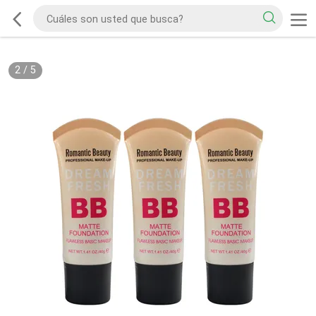
2
/
5