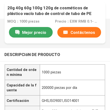
20g 40g 60g 100g 120g de cosméticos de
plástico vacío tubo de control de tubo de PE
fabricante de la crema de mano de la loción de
MOQ：1000 piezas
Precio：EXW RMB 0.1- EXW RMB 5
tubo
Mejor precio
Contáctenos
DESCRIPCIóN DE PRODUCTO
Cantidad de orde
1000 piezas
n mínima
Capacidad de la f
200000 piezas por día
uente
Certificación
GHS,ISO9001,ISO14001