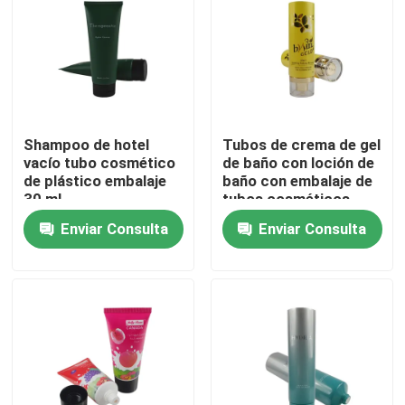
Shampoo de hotel
Tubos de crema de gel
vacío tubo cosmético
de baño con loción de
de plástico embalaje
baño con embalaje de
30 ml
tubos cosméticos
ecológicos
Enviar Consulta
Enviar Consulta
personalizados con
tapa de tapa
En casa
Productos
Sobre nosotros