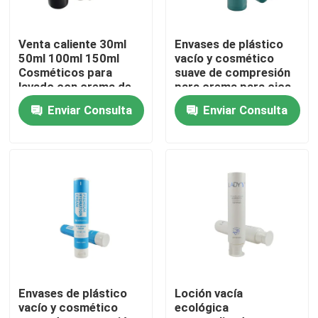
Recorrido por la fábrica
Venta caliente 30ml
Envases de plástico
50ml 100ml 150ml
vacío y cosmético
Cosméticos para
suave de compresión
Control de calidad
lavado con crema de
para crema para ojos
lavado Tubo blando
Enviar Consulta
Enviar Consulta
para loción corporal
crema para manos
Contacta con nosotros
Tubo cosmético
Solicitar una cita
Tubo cosmético
Tubo de compresión
Envases de plástico
Loción vacía
vacío y cosmético
ecológica
tubo cosmético vacío