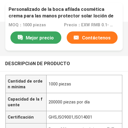
Personalizado de la boca afilada cosmética
crema para las manos protector solar loción de
limpieza facial tubo de embalaje vacío PE tubo de
MOQ：1000 piezas
Precio：EXW RMB 0.1- EXW RMB 5
plástico contienen
Mejor precio
Contáctenos
DESCRIPCIóN DE PRODUCTO
Cantidad de orde
1000 piezas
n mínima
Capacidad de la f
200000 piezas por día
uente
Certificación
GHS,ISO9001,ISO14001