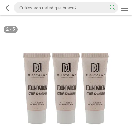
2
/
5