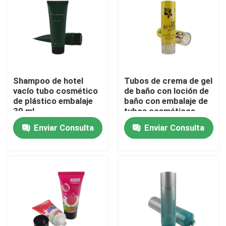
Shampoo de hotel
Tubos de crema de gel
vacío tubo cosmético
de baño con loción de
de plástico embalaje
baño con embalaje de
30 ml
tubos cosméticos
ecológicos
Enviar Consulta
Enviar Consulta
personalizados con
tapa de tapa
En casa
Productos
Sobre nosotros