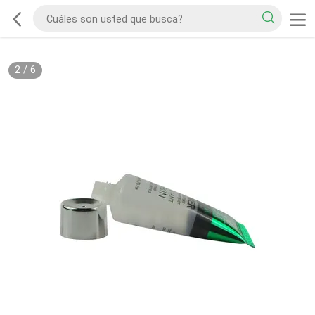
2
/
6