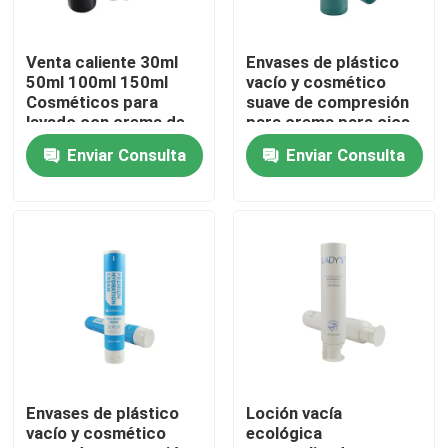
Recorrido por la fábrica
Venta caliente 30ml
Envases de plástico
50ml 100ml 150ml
vacío y cosmético
Cosméticos para
suave de compresión
Control de calidad
lavado con crema de
para crema para ojos
lavado Tubo blando
Enviar Consulta
Enviar Consulta
para loción corporal
crema para manos
Contacta con nosotros
Tubo cosmético
Solicitar una cita
Tubo cosmético
Tubo de compresión
Envases de plástico
Loción vacía
vacío y cosmético
ecológica
tubo cosmético vacío