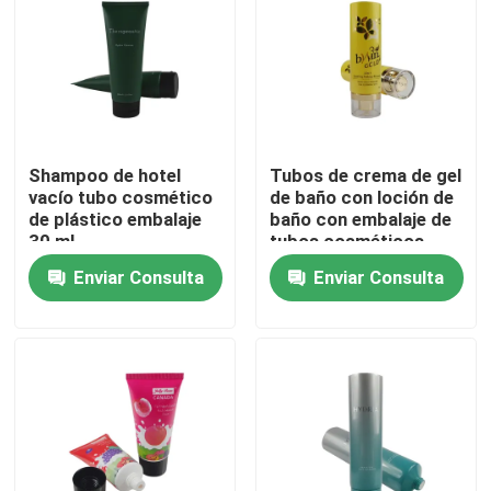
Shampoo de hotel
Tubos de crema de gel
vacío tubo cosmético
de baño con loción de
de plástico embalaje
baño con embalaje de
30 ml
tubos cosméticos
ecológicos
Enviar Consulta
Enviar Consulta
personalizados con
tapa de tapa
En casa
Productos
Sobre nosotros