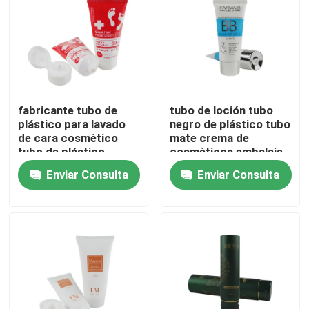
fabricante tubo de
tubo de loción tubo
plástico para lavado
negro de plástico tubo
de cara cosmético
mate crema de
tubo de plástico
cosméticos embalaje
blando vacío embalaje
tubo PE con tapa de
Enviar Consulta
Enviar Consulta
envasado envasado
doble
envasado envasado
envasado envasado
En casa
Productos
Sobre nosotros