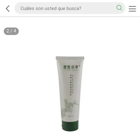
2
/
4