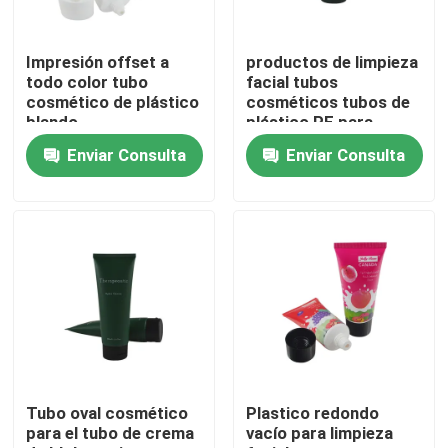
Recorrido por la fábrica
Impresión offset a
productos de limpieza
todo color tubo
facial tubos
cosmético de plástico
cosméticos tubos de
Control de calidad
blando
plástico PE para
cosméticos cuidado
Enviar Consulta
Enviar Consulta
de la piel comprimir
tubos cosméticos
Contacta con nosotros
Solicitar una cita
Tubo cosmético
Tubo de compresión
Tubo oval cosmético
Plastico redondo
para el tubo de crema
vacío para limpieza
tubo cosmético vacío