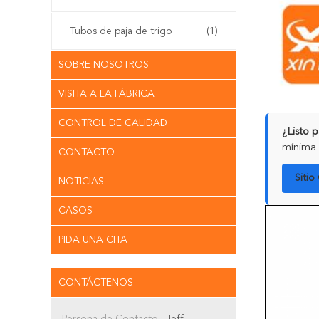
Tubos de paja de trigo
(1)
SOBRE NOSOTROS
VISITA A LA FÁBRICA
CONTROL DE CALIDAD
¿Listo 
mínima 
CONTACTO
Sitio
NOTICIAS
CASOS
PIDA UNA CITA
CONTÁCTENOS