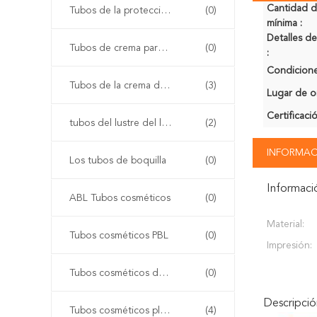
Cantidad 
Tubos de la protección solar
(0)
mínima :
Detalles 
Tubos de crema para el rostro
(0)
:
Condicione
Tubos de la crema del ojo
(3)
Lugar de o
Certificaci
tubos del lustre del labio
(2)
INFORMAC
Los tubos de boquilla
(0)
Informaci
ABL Tubos cosméticos
(0)
Material:
Tubos cosméticos PBL
(0)
Impresión:
Tubos cosméticos de aluminio
(0)
Descripci
Tubos cosméticos plásticos de la polimerización en cadena
(4)