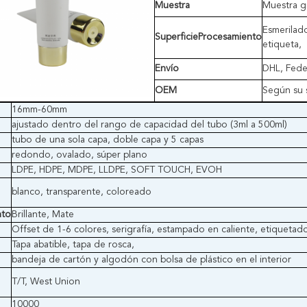
Muestra
Muestra gr
Esmerilado
Superficie
Procesamiento
etiqueta,
Envío
DHL, Fedex
OEM
Según su s
16mm-60mm
ajustado dentro del rango de capacidad del tubo (3ml a 500ml)
tubo de una sola capa, doble capa y 5 capas
redondo, ovalado, súper plano
LDPE, HDPE, MDPE, LLDPE, SOFT TOUCH, EVOH
blanco, transparente, coloreado
nto
Brillante, Mate
Offset de 1-6 colores, serigrafía, estampado en caliente, etiquetad
Tapa abatible, tapa de rosca,
bandeja de cartón y algodón con bolsa de plástico en el interior
T/T, West Union
10000