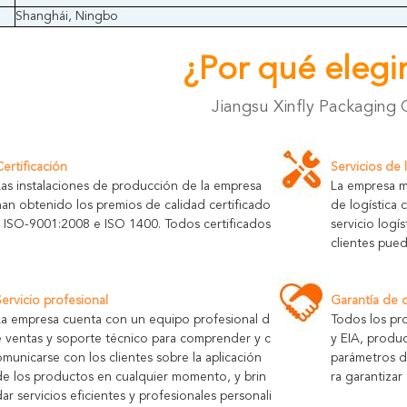
Shanghái, Ningbo
¿Por qué elegi
Jiangsu Xinfly Packaging 
Certificación
Servicios de 
Las instalaciones de producción de la empresa
La empresa m
han obtenido los premios de calidad certificado
de logística
s ISO-9001:2008 e ISO 1400. Todos certificados
servicio logí
clientes pued
Servicio profesional
Garantía de 
La empresa cuenta con un equipo profesional d
Todos los pr
e ventas y soporte técnico para comprender y c
y EIA, produ
omunicarse con los clientes sobre la aplicación
parámetros d
de los productos en cualquier momento, y brin
ra garantizar
dar servicios eficientes y profesionales personali