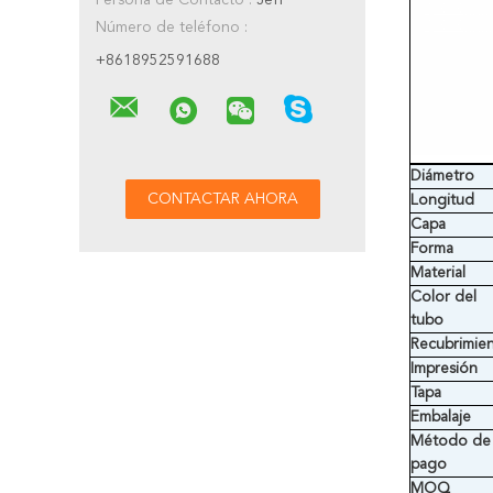
Persona de Contacto :
Jeff
Número de teléfono :
+8618952591688
Diámetro
Longitud
Capa
Forma
Material
Color del
tubo
Recubrimie
Impresión
Tapa
Embalaje
Método de
pago
MOQ