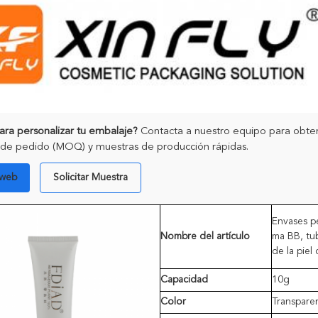
para personalizar tu embalaje?
Contacta a nuestro equipo para obtener
de pedido (MOQ) y muestras de producción rápidas.
 web
Solicitar Muestra
Envases p
Nombre del artículo
ma BB, tub
de la piel
Capacidad
10g
Color
Transpare