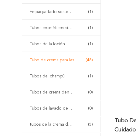
Empaquetado sostenible
(1)
Tubos cosméticos sin aire
(1)
Tubos de la loción
(1)
Tubo de crema para las manos
(48)
Tubos del champú
(1)
Tubos de crema dental
(0)
Tubos de lavado de cara
(0)
Tubo De
tubos de la crema del bb
(5)
Cuidado 