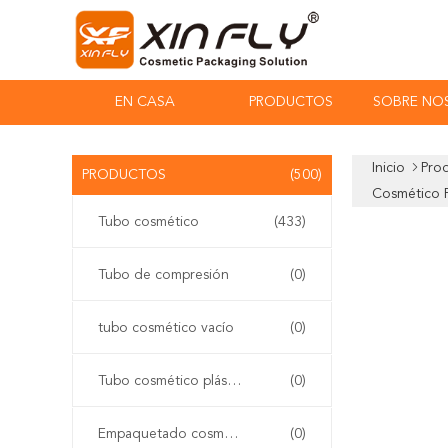
EN CASA
PRODUCTOS
SOBRE NO
Inicio
Pro
PRODUCTOS
(500)
Cosmético P
Tubo cosmético
(433)
Tubo de compresión
(0)
tubo cosmético vacío
(0)
Tubo cosmético plástico
(0)
Empaquetado cosmético del tubo
(0)