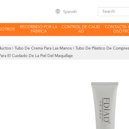
Spanish
RECORRIDO POR LA
CONTROL DE CALID
CONTACTA 
SOTROS
FÁBRICA
AD
OSOTR
ductos
Tubo De Crema Para Las Manos
Tubo De Plástico De Compres
ara El Cuidado De La Piel Del Maquillaje