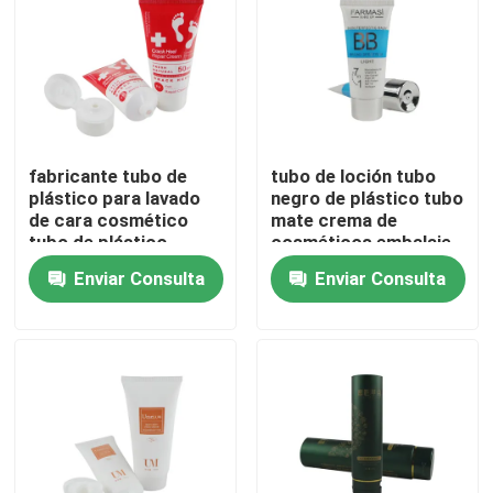
fabricante tubo de
tubo de loción tubo
plástico para lavado
negro de plástico tubo
de cara cosmético
mate crema de
tubo de plástico
cosméticos embalaje
blando vacío embalaje
tubo PE con tapa de
Enviar Consulta
Enviar Consulta
envasado envasado
doble
envasado envasado
envasado envasado
En casa
Productos
Sobre nosotros