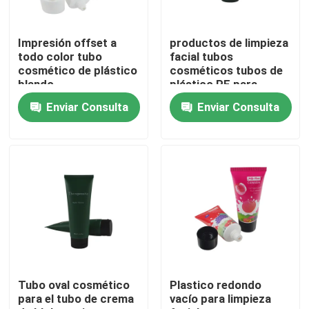
Recorrido por la fábrica
Impresión offset a
productos de limpieza
todo color tubo
facial tubos
cosmético de plástico
cosméticos tubos de
Control de calidad
blando
plástico PE para
cosméticos cuidado
Enviar Consulta
Enviar Consulta
de la piel comprimir
tubos cosméticos
Contacta con nosotros
Solicitar una cita
Tubo cosmético
Tubo de compresión
Tubo oval cosmético
Plastico redondo
para el tubo de crema
vacío para limpieza
tubo cosmético vacío