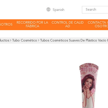
Spanish
RECORRIDO POR LA
CONTROL DE CALID
CONTACTA 
SOTROS
FÁBRICA
AD
OSOTR
ductos
Tubo Cosmético
Tubos Cosméticos Suaves De Plástico Vacío