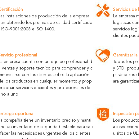
Certificación
Servicios de 
Las instalaciones de producción de la empresa
La empresa m
han obtenido los premios de calidad certificado
logísticas c
s ISO-9001:2008 e ISO 1400.
servicios log
clientes pue
Servicio profesional
Garantizar la
La empresa cuenta con un equipo profesional d
Todos los pr
e ventas y soporte técnico para comprender y c
y STD, produ
omunicarse con los clientes sobre la aplicación
parámetros 
de los productos en cualquier momento,y prop
ara garantiza
orcionar servicios eficientes y profesionales de
uno a uno
Entrega oportuna
Inspección p
La compañía tiene un inventario preciso y manti
Los producto
ene un inventario de seguridad estable para sati
a inspeccion
sfacer las necesidades urgentes de los clientes
uisitos de U