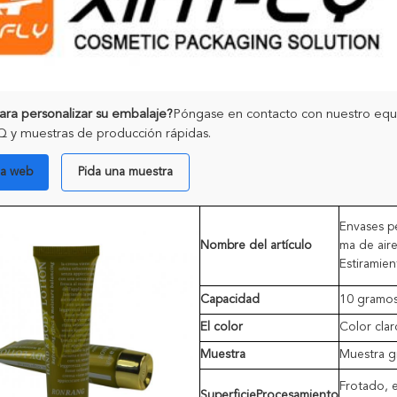
para personalizar su embalaje?
Póngase en contacto con nuestro equip
y muestras de producción rápidas.
na web
Pida una muestra
Envases p
Nombre del artículo
ma de aire
Estiramie
Capacidad
10 gramo
El color
Color clar
Muestra
Muestra gr
Frotado, e
Superficie
Procesamiento