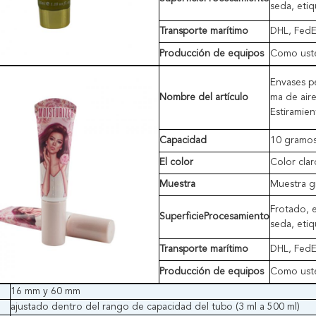
seda, etiq
Transporte marítimo
DHL, FedEx
Producción de equipos
Como uste
Envases p
Nombre del artículo
ma de aire
Estiramie
Capacidad
10 gramo
El color
Color clar
Muestra
Muestra gr
Frotado, e
Superficie
Procesamiento
seda, etiq
Transporte marítimo
DHL, FedEx
Producción de equipos
Como uste
16 mm y 60 mm
ajustado dentro del rango de capacidad del tubo (3 ml a 500 ml)