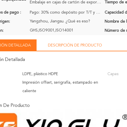
Embalaje en cajas de cartón de exportación
Tiempo de e
s de pago :
Pago: 30% como depósito por T/T y el saldo 70% pagado en la copia del recibo de B/L
Capacidad de
Yangzhou, Jiangsu. ¿Qué es eso?
rigen:
Nombre de l
GHS,ISO9001,ISO14001
ón:
Número de 
IÓN DETALLADA
DESCRIPCIÓN DE PRODUCTO
ón Detallada
LDPE, plástico HDPE
Capas:
Impresión offset, serigrafía, estampado en
caliente
ón De Producto