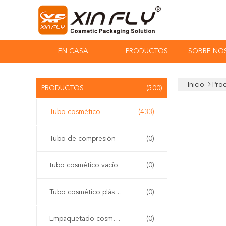
EN CASA
PRODUCTOS
SOBRE NO
Inicio
Pro
PRODUCTOS
(500)
Tubo cosmético
(433)
Tubo de compresión
(0)
tubo cosmético vacío
(0)
Tubo cosmético plástico
(0)
Empaquetado cosmético del tubo
(0)