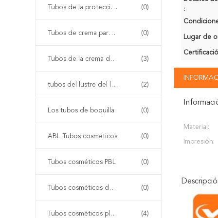
Tubos de la protección solar
(0)
:
Condicione
Tubos de crema para el rostro
(0)
Lugar de o
Certificaci
Tubos de la crema del ojo
(3)
INFORMAC
tubos del lustre del labio
(2)
Informaci
Los tubos de boquilla
(0)
Material:
ABL Tubos cosméticos
(0)
Impresión:
Tubos cosméticos PBL
(0)
Descripci
Tubos cosméticos de aluminio
(0)
Tubos cosméticos plásticos de la polimerización en cadena
(4)