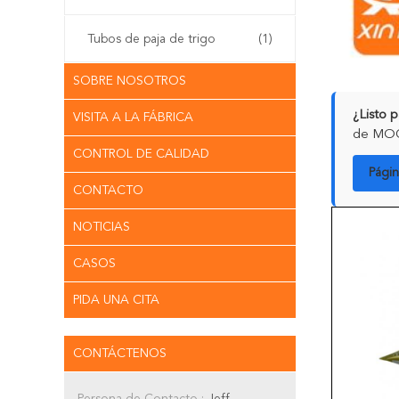
Tubos de paja de trigo
(1)
SOBRE NOSOTROS
¿Listo 
VISITA A LA FÁBRICA
de MOQ 
CONTROL DE CALIDAD
Pági
CONTACTO
NOTICIAS
CASOS
PIDA UNA CITA
CONTÁCTENOS