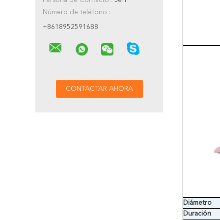
Persona de Contacto :
Jeff
Número de teléfono :
+8618952591688
Diámetro
Duración