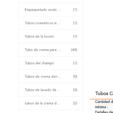
Empaquetado sostenible
(1)
Tubos cosméticos sin aire
(1)
Tubos de la loción
(1)
Tubo de crema para las manos
(48)
Tubos del champú
(1)
Tubos de crema dental
(0)
Tubos de lavado de cara
(0)
Tubos C
Cantidad 
tubos de la crema del bb
(5)
mínima :
Detalles 