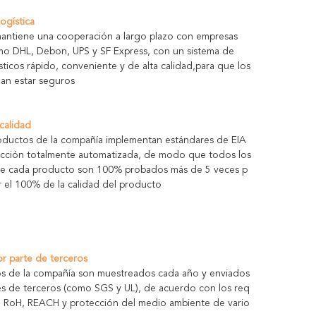
logística
antiene una cooperación a largo plazo con empresas
omo DHL, Debon, UPS y SF Express, con un sistema de
ísticos rápido, conveniente y de alta calidad,para que los
dan estar seguros
 calidad
oductos de la compañía implementan estándares de EIA
cción totalmente automatizada, de modo que todos los
de cada producto son 100% probados más de 5 veces p
r el 100% de la calidad del producto
or parte de terceros
s de la compañía son muestreados cada año y enviados
es de terceros (como SGS y UL), de acuerdo con los req
L, RoH, REACH y protección del medio ambiente de vario