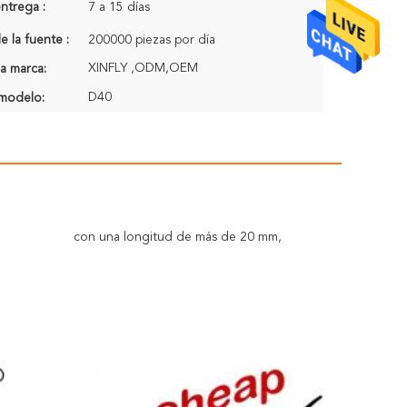
ntrega :
7 a 15 días
 la fuente :
200000 piezas por día
XINFLY ,ODM,OEM
a marca:
D40
modelo:
con una longitud de más de 20 mm,