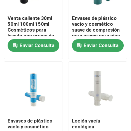
Recorrido por la fábrica
Venta caliente 30ml
Envases de plástico
50ml 100ml 150ml
vacío y cosmético
Cosméticos para
suave de compresión
Control de calidad
lavado con crema de
para crema para ojos
lavado Tubo blando
Enviar Consulta
Enviar Consulta
para loción corporal
crema para manos
Contacta con nosotros
Tubo cosmético
Solicitar una cita
Tubo cosmético
Tubo de compresión
Envases de plástico
Loción vacía
vacío y cosmético
ecológica
tubo cosmético vacío