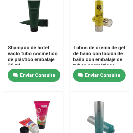
Shampoo de hotel
Tubos de crema de gel
vacío tubo cosmético
de baño con loción de
de plástico embalaje
baño con embalaje de
30 ml
tubos cosméticos
ecológicos
Enviar Consulta
Enviar Consulta
personalizados con
tapa de tapa
En casa
Productos
Sobre nosotros