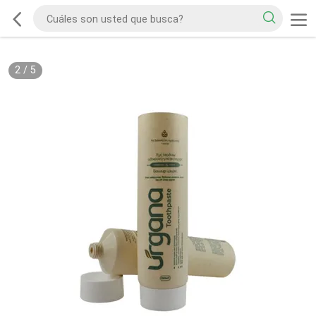
2
/
5