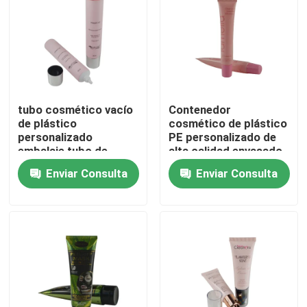
tubo cosmético vacío
Contenedor
de plástico
cosmético de plástico
personalizado
PE personalizado de
embalaje tubo de
alta calidad envasado
compresión
tubo blando para
Enviar Consulta
Enviar Consulta
cosmético
limpiador/loción facial
con tapa de doble
En casa
Productos
Sobre nosotros