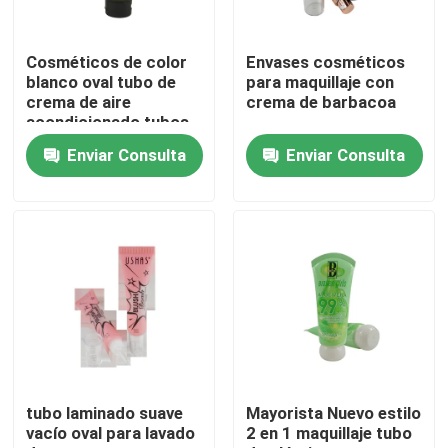
Recorrido por la fábrica
Cosméticos de color
Envases cosméticos
blanco oval tubo de
para maquillaje con
crema de aire
crema de barbacoa
Control de calidad
acondicionado tubos
de protección solar
Enviar Consulta
Enviar Consulta
fundación de tubos de
embalaje
Contacta con nosotros
Solicitar una cita
Tubo cosmético
Tubo de compresión
tubo laminado suave
Mayorista Nuevo estilo
vacío oval para lavado
2 en 1 maquillaje tubo
tubo cosmético vacío