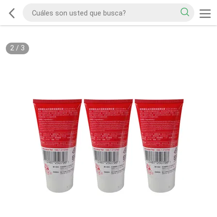
2
/
3