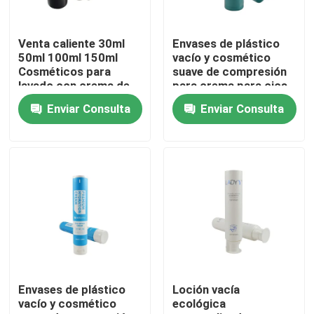
Recorrido por la fábrica
Venta caliente 30ml
Envases de plástico
50ml 100ml 150ml
vacío y cosmético
Cosméticos para
suave de compresión
Control de calidad
lavado con crema de
para crema para ojos
lavado Tubo blando
Enviar Consulta
Enviar Consulta
para loción corporal
crema para manos
Contacta con nosotros
Tubo cosmético
Solicitar una cita
Tubo cosmético
Tubo de compresión
Envases de plástico
Loción vacía
vacío y cosmético
ecológica
tubo cosmético vacío