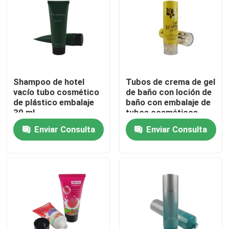
Shampoo de hotel
Tubos de crema de gel
vacío tubo cosmético
de baño con loción de
de plástico embalaje
baño con embalaje de
30 ml
tubos cosméticos
ecológicos
Enviar Consulta
Enviar Consulta
personalizados con
tapa de tapa
En casa
Productos
Sobre nosotros