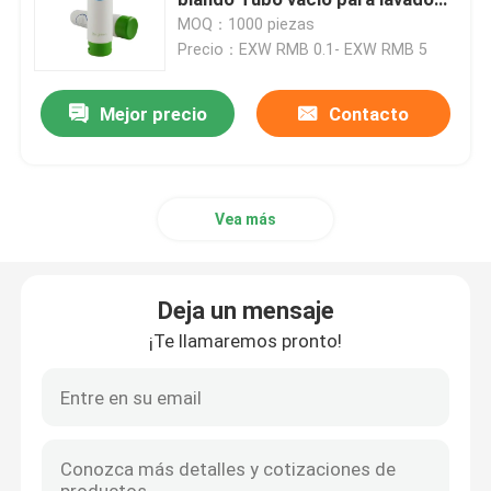
de cara Tubo cosmético
MOQ：1000 piezas
Embalaje Tubo PE negro
Precio：EXW RMB 0.1- EXW RMB 5
Tubo cosmético plástico
laminado
Mejor precio
Contacto
Empaquetado cosmético del tubo
Empaquetado sostenible
Vea más
Tubos cosméticos sin aire
Deja un mensaje
Tubos de la loción
¡Te llamaremos pronto!
Tubo de crema para las manos
Tubos del champú