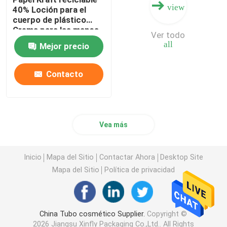
view
40% Loción para el
cuerpo de plástico
Crema para las manos
Ver todo
Cosméticos Tubos
all
Mejor precio
blandos
Biodegradables Tubos
de compresión
Contacto
Embalaje
Vea más
Inicio
Mapa del Sitio
Contactar Ahora
Desktop Site
Mapa del Sitio
Política de privacidad
China Tubo cosmético Supplier.
Copyright ©
2026 Jiangsu Xinfly Packaging Co.,Ltd.. All Rights