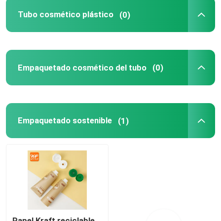
Tubo cosmético plástico
(0)
Los tubos de boquilla
ABL Tubos cosméticos
Empaquetado cosmético del tubo
(0)
Tubos cosméticos PBL
Tubos cosméticos de aluminio
Empaquetado sostenible
(1)
Tubos cosméticos plásticos de la polimerización en 
Tubos de paja de trigo
Papel Kraft reciclable