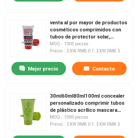
venta al por mayor de productos
cosméticos comprimidos con
tubos de protector solar,
protector solar vacío, crema
MOQ：1000 piezas
ecológica, tubos de plástico
Precio：EXW RMB 0.1- EXW RMB 5
biodegradables
Mejor precio
Contacto
30ml60ml80ml100ml concealer
personalizado comprimir tubos
de plástico acrílico mascara
varitas tubo tubo protector
MOQ：1000 piezas
solar envasado para cosméticos
Precio：EXW RMB 0.1- EXW RMB 5