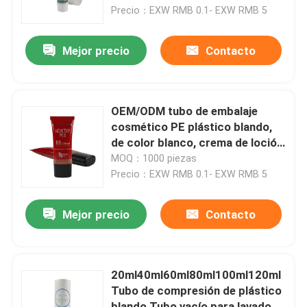
esencial Tubo de embalaje vacío
Precio：EXW RMB 0.1- EXW RMB 5
Recorrido por la fábrica
Mejor precio
Contacto
Control de calidad
OEM/ODM tubo de embalaje
Contacta con nosotros
cosmético PE plástico blando,
de color blanco, crema de loción
para el cuidado de la piel con
MOQ：1000 piezas
Solicitar una cita
cubierta acrílica
Precio：EXW RMB 0.1- EXW RMB 5
30ml50ml60ml80ml100
Tubo cosmético
Mejor precio
Contacto
Tubo de compresión
20ml40ml60ml80ml100ml120ml
Tubo de compresión de plástico
tubo cosmético vacío
blando Tubo vacío para lavado