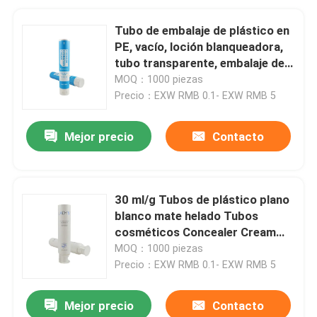
Tubo de embalaje de plástico en
PE, vacío, loción blanqueadora,
tubo transparente, embalaje de
compresión 15ml25ml35ml45ml
MOQ：1000 piezas
Precio：EXW RMB 0.1- EXW RMB 5
Mejor precio
Contacto
30 ml/g Tubos de plástico plano
blanco mate helado Tubos
cosméticos Concealer Cream
Foundation Tubos de embalaje
MOQ：1000 piezas
líquidos BB Cream
Precio：EXW RMB 0.1- EXW RMB 5
Mejor precio
Contacto