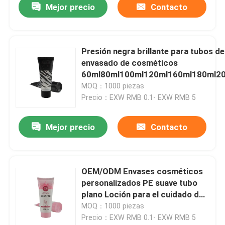
Mejor precio
Contacto
Presión negra brillante para tubos de
envasado de cosméticos
60ml80ml100ml120ml160ml180ml2
limpiador facial para el cuidado de la 
MOQ：1000 piezas
PE plasti
Precio：EXW RMB 0.1- EXW RMB 5
Mejor precio
Contacto
OEM/ODM Envases cosméticos
personalizados PE suave tubo
plano Loción para el cuidado de
la piel Loción de limpieza facial
MOQ：1000 piezas
para recipiente de tubo de
Precio：EXW RMB 0.1- EXW RMB 5