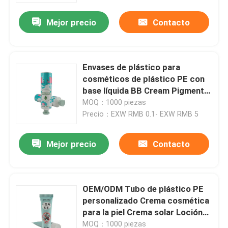
plástico
Mejor precio
Contacto
Envases de plástico para
cosméticos de plástico PE con
base líquida BB Cream Pigmento
3CE 5ml10ml15ml
MOQ：1000 piezas
Precio：EXW RMB 0.1- EXW RMB 5
Mejor precio
Contacto
En casa
OEM/ODM Tubo de plástico PE
Productos
personalizado Crema cosmética
para la piel Crema solar Loción
para lavar el rostro Aceite
Sobre nosotros
MOQ：1000 piezas