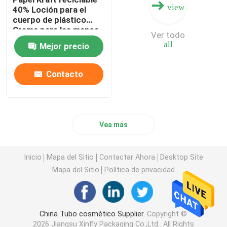
view
40% Loción para el
cuerpo de plástico
Crema para las manos
Ver todo
Cosméticos Tubos
all
Mejor precio
blandos
Biodegradables Tubos
de compresión
Contacto
Embalaje
Vea más
Inicio
Mapa del Sitio
Contactar Ahora
Desktop Site
Mapa del Sitio
Política de privacidad
China Tubo cosmético Supplier.
Copyright ©
2026 Jiangsu Xinfly Packaging Co.,Ltd.. All Rights