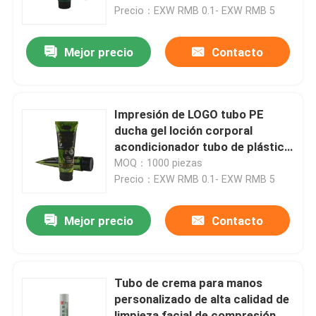
Precio：EXW RMB 0.1- EXW RMB 5
Recorrido por la fábrica
Mejor precio
Contacto
Control de calidad
Impresión de LOGO tubo PE
Contacta con nosotros
ducha gel loción corporal
acondicionador tubo de plástico
vacío tubo de embalaje
MOQ：1000 piezas
Solicitar una cita
cosmético
Precio：EXW RMB 0.1- EXW RMB 5
Tubo cosmético
Mejor precio
Contacto
Tubo de compresión
Tubo de crema para manos
personalizado de alta calidad de
tubo cosmético vacío
limpieza facial de compresión