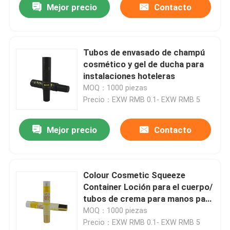
Mejor precio
Contacto
Tubos de envasado de champú
cosmético y gel de ducha para
instalaciones hoteleras
MOQ：1000 piezas
Precio：EXW RMB 0.1- EXW RMB 5
Mejor precio
Contacto
Colour Cosmetic Squeeze
Container Loción para el cuerpo/
tubos de crema para manos para
tubos de embalaje para el
MOQ：1000 piezas
cuidado de la piel
Precio：EXW RMB 0.1- EXW RMB 5