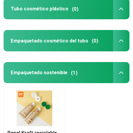
Tubo cosmético plástico
(0)
Los tubos de boquilla
ABL Tubos cosméticos
Empaquetado cosmético del tubo
(0)
Tubos cosméticos PBL
Tubos cosméticos de aluminio
Empaquetado sostenible
(1)
Tubos cosméticos plásticos de la polimerización en 
Tubos de paja de trigo
Papel Kraft reciclable