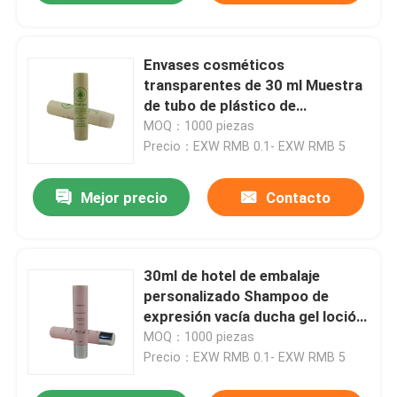
Envases cosméticos
transparentes de 30 ml Muestra
de tubo de plástico de
compresión blanda para hotel
MOQ：1000 piezas
Precio：EXW RMB 0.1- EXW RMB 5
Mejor precio
Contacto
30ml de hotel de embalaje
personalizado Shampoo de
expresión vacía ducha gel loción
para el cuerpo cosmético
MOQ：1000 piezas
embalaje plástico tubo blando
Precio：EXW RMB 0.1- EXW RMB 5