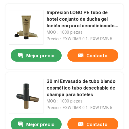
Impresión LOGO PE tubo de
hotel conjunto de ducha gel
loción corporal acondicionador
tubo de plástico vacío tubo de
MOQ：1000 piezas
embalaje cosmético
Precio：EXW RMB 0.1- EXW RMB 5
Mejor precio
Contacto
30 ml Envasado de tubo blando
cosmético tubo desechable de
champú para hoteles
MOQ：1000 piezas
Precio：EXW RMB 0.1- EXW RMB 5
Mejor precio
Contacto