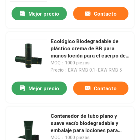
Mejor precio
Contacto
Ecológico Biodegradable de
plástico crema de BB para
manos loción para el cuerpo de
plástico de plástico de plástico
MOQ：1000 piezas
de plástico de plástico de
Precio：EXW RMB 0.1- EXW RMB 5
plástico
Mejor precio
Contacto
En casa
Contenedor de tubo plano y
Productos
suave vacío biodegradable y
embalaje para lociones para
manos de cosméticos
Sobre nosotros
MOQ：1000 piezas