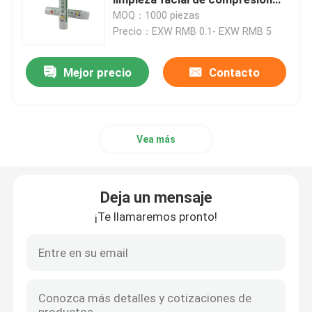
vacía tubo cosmético con tapa
MOQ：1000 piezas
de resorte
Precio：EXW RMB 0.1- EXW RMB 5
Tubo cosmético plástico
Mejor precio
Contacto
Empaquetado cosmético del tubo
Empaquetado sostenible
Vea más
Tubos cosméticos sin aire
Deja un mensaje
Tubos de la loción
¡Te llamaremos pronto!
Tubo de crema para las manos
Tubos del champú