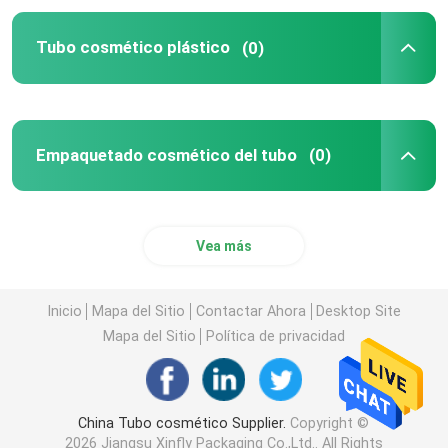
Tubo cosmético plástico
(0)
Empaquetado cosmético del tubo
(0)
Vea más
Inicio
Mapa del Sitio
Contactar Ahora
Desktop Site
En casa
Mapa del Sitio
Política de privacidad
Productos
China Tubo cosmético Supplier.
Copyright ©
Sobre nosotros
2026 Jiangsu Xinfly Packaging Co.,Ltd.. All Rights